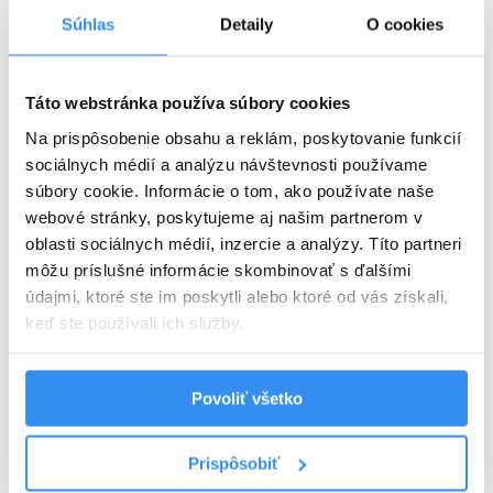
Súhlas
Detaily
O cookies
Plná penzia EXTRA
Táto webstránka používa súbory cookies
Harry Potter program v cene
Na prispôsobenie obsahu a reklám, poskytovanie funkcií
VYBRAŤ
sociálnych médií a analýzu návštevnosti používame
súbory cookie. Informácie o tom, ako používate naše
webové stránky, poskytujeme aj našim partnerom v
oblasti sociálnych médií, inzercie a analýzy. Títo partneri
Cena od
125 EUR
izba/noc
môžu príslušné informácie skombinovať s ďalšími
údajmi, ktoré ste im poskytli alebo ktoré od vás získali,
keď ste používali ich služby.
Povoliť všetko
Harry Potter pobyt: BEZ STRAVY,
wellness, AquaFUN, FunCenter &
Prispôsobiť
24.08.2026 - 03.09.2026
animácie v cene