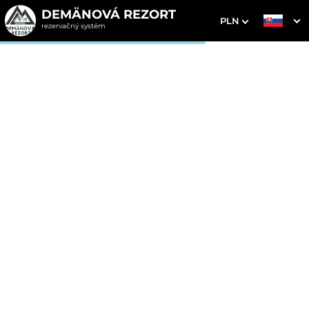
DEMÄNOVÁ REZORT
PLN
rezervačný systém
1. Výber pobytu
2. Doplnkové služby
3. Vaše údaje
Dátum príchodu
Dátum odchodu
Prosím vyberte
Prosím vyberte
Inšpirujte sa akciovými pobytmi
Cena od
230 EUR
izba/noc