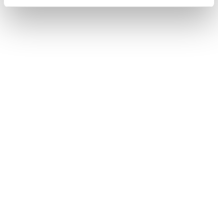
Bez stravy
Harry Potter program v cene
VYBRAŤ
Cena od
155 EUR
izba/noc
Harry Potter pobyt: RAŇAJKY, wellness,
AquaFUN, FunCenter & animácie v cene
24.08.2026 - 03.09.2026