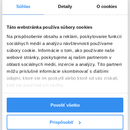
Súhlas
Detaily
O cookies
Plná penzia EXTRA
Táto webstránka používa súbory cookies
Harry Potter program v cene
Na prispôsobenie obsahu a reklám, poskytovanie funkcií
VYBRAŤ
sociálnych médií a analýzu návštevnosti používame
súbory cookie. Informácie o tom, ako používate naše
webové stránky, poskytujeme aj našim partnerom v
oblasti sociálnych médií, inzercie a analýzy. Títo partneri
Cena od
125 EUR
izba/noc
môžu príslušné informácie skombinovať s ďalšími
údajmi, ktoré ste im poskytli alebo ktoré od vás získali,
keď ste používali ich služby.
Povoliť všetko
Harry Potter pobyt: BEZ STRAVY,
wellness, AquaFUN, FunCenter &
Prispôsobiť
24.08.2026 - 03.09.2026
animácie v cene