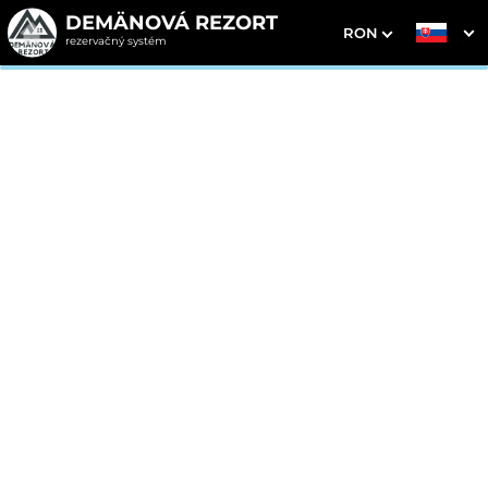
DEMÄNOVÁ REZORT
RON
rezervačný systém
1. Výber pobytu
2. Doplnkové služby
3. Vaše údaje
Dátum príchodu
Dátum odchodu
Prosím vyberte
Prosím vyberte
Inšpirujte sa akciovými pobytmi
Cena od
230 EUR
izba/noc