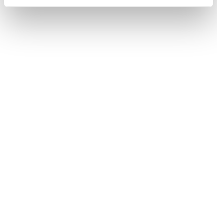
Bez stravy
Harry Potter program v cene
VYBRAŤ
Cena od
155 EUR
izba/noc
Harry Potter pobyt: RAŇAJKY, wellness,
AquaFUN, FunCenter & animácie v cene
24.08.2026 - 03.09.2026