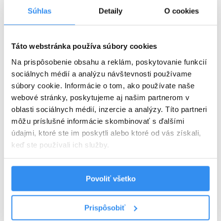
Súhlas
Detaily
O cookies
Plná penzia EXTRA
Táto webstránka používa súbory cookies
Harry Potter program v cene
Na prispôsobenie obsahu a reklám, poskytovanie funkcií
VYBRAŤ
sociálnych médií a analýzu návštevnosti používame
súbory cookie. Informácie o tom, ako používate naše
webové stránky, poskytujeme aj našim partnerom v
oblasti sociálnych médií, inzercie a analýzy. Títo partneri
Cena od
125 EUR
izba/noc
môžu príslušné informácie skombinovať s ďalšími
údajmi, ktoré ste im poskytli alebo ktoré od vás získali,
keď ste používali ich služby.
Povoliť všetko
Harry Potter pobyt: BEZ STRAVY,
wellness, AquaFUN, FunCenter &
Prispôsobiť
24.08.2026 - 03.09.2026
animácie v cene