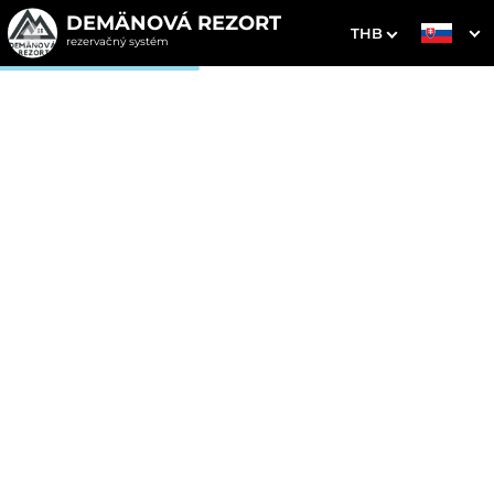
DEMÄNOVÁ REZORT
THB
rezervačný systém
1. Výber pobytu
2. Doplnkové služby
3. Vaše údaje
Dátum príchodu
Dátum odchodu
Prosím vyberte
Prosím vyberte
Inšpirujte sa akciovými pobytmi
Cena od
230 EUR
izba/noc