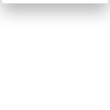
Bez stravy
Harry Potter program v cene
VYBRAŤ
Cena od
155 EUR
izba/noc
Harry Potter pobyt: RAŇAJKY, wellness,
AquaFUN, FunCenter & animácie v cene
24.08.2026 - 03.09.2026