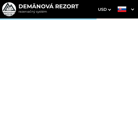
DEMÄNOVÁ REZORT
USD
rezervačný systém
1. Výber pobytu
2. Doplnkové služby
3. Vaše údaje
Dátum príchodu
Dátum odchodu
Prosím vyberte
Prosím vyberte
Inšpirujte sa akciovými pobytmi
Cena od
230 EUR
izba/noc