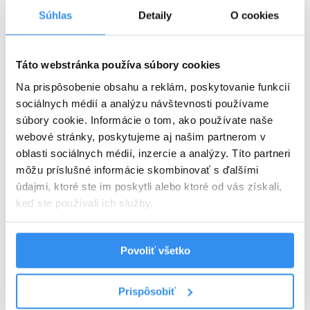
Súhlas
Detaily
O cookies
Plná penzia EXTRA
Táto webstránka používa súbory cookies
Harry Potter program v cene
Na prispôsobenie obsahu a reklám, poskytovanie funkcií
VYBRAŤ
sociálnych médií a analýzu návštevnosti používame
súbory cookie. Informácie o tom, ako používate naše
webové stránky, poskytujeme aj našim partnerom v
oblasti sociálnych médií, inzercie a analýzy. Títo partneri
Cena od
125 EUR
izba/noc
môžu príslušné informácie skombinovať s ďalšími
údajmi, ktoré ste im poskytli alebo ktoré od vás získali,
keď ste používali ich služby.
Povoliť všetko
Harry Potter pobyt: BEZ STRAVY,
wellness, AquaFUN, FunCenter &
Prispôsobiť
24.08.2026 - 03.09.2026
animácie v cene