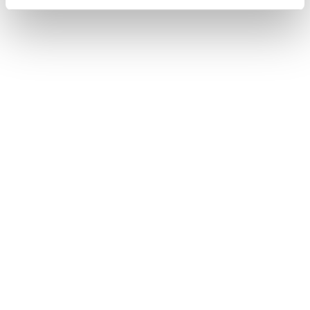
Bez stravy
Harry Potter program v cene
VYBRAŤ
Cena od
155 EUR
izba/noc
Harry Potter pobyt: RAŇAJKY, wellness,
AquaFUN, FunCenter & animácie v cene
24.08.2026 - 03.09.2026