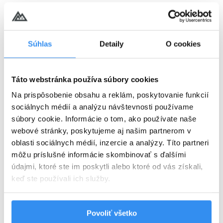
Harry Potter pobyt: PLNÁ PENZIA,
Súhlas
Detaily
O cookies
wellness, AquaFUN, FunCenter &
24.08.2026 - 03.09.2026
animácie v cene
Táto webstránka používa súbory cookies
Plná penzia EXTRA
Na prispôsobenie obsahu a reklám, poskytovanie funkcií
sociálnych médií a analýzu návštevnosti používame
Harry Potter program v cene
súbory cookie. Informácie o tom, ako používate naše
webové stránky, poskytujeme aj našim partnerom v
VYBRAŤ
oblasti sociálnych médií, inzercie a analýzy. Títo partneri
môžu príslušné informácie skombinovať s ďalšími
údajmi, ktoré ste im poskytli alebo ktoré od vás získali,
Cena od
125 EUR
keď ste používali ich služby.
izba/noc
Povoliť všetko