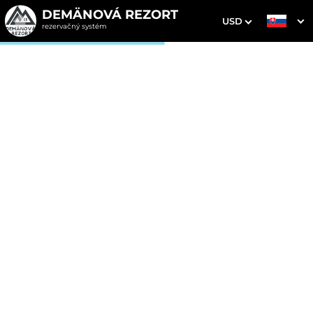
DEMÄNOVÁ REZORT
USD
rezervačný systém
1. Výber pobytu
2. Doplnkové služby
3. Vaše údaje
Wellness chata DeLuxe so
saunou a vírivkou
Dátum príchodu
Dátum odchodu
Prosím vyberte
Prosím vyberte
Inšpirujte sa akciovými pobytmi