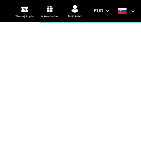
EUR
Moje konto
Zľavový kupón
Mám voucher
3. Vaše údaje
dnu osobu s wellness
Dátum odchodu
osím vyberte
mi