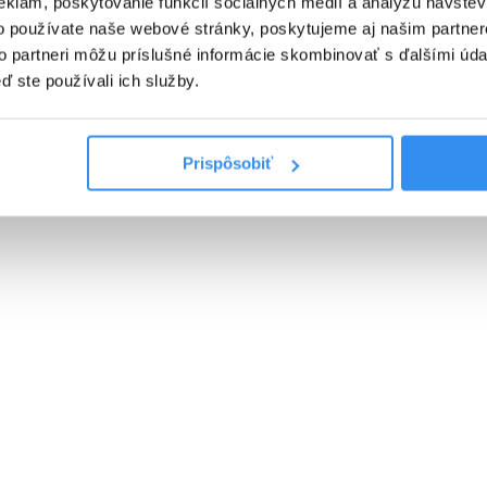
eklám, poskytovanie funkcií sociálnych médií a analýzu návšte
SKIPASS V CENE
o používate naše webové stránky, poskytujeme aj našim partner
to partneri môžu príslušné informácie skombinovať s ďalšími údaj
VYBRAŤ
ď ste používali ich služby.
Cena od
0 EUR
Prispôsobiť
PLNÁ PENZIA EXTRA, skipass,
wellness & animácie v cene
01.01.2027 - 07.03.2027
PLNÁ PENZIA EXTRA
WELLNESS V CENE