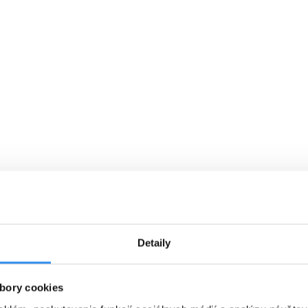
VYBRAŤ
Cena od
0 EUR
C
Á
RAŇAJKY, skipass, wellness &
P
ý
animácie v cene
01.01.2027 - 07.03.2027
Detaily
RAŇAJKY
WELLNESS V CENE
bory cookies