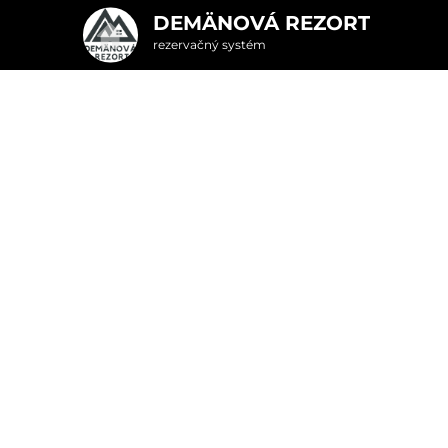
DEMÄNOVÁ REZORT
rezervačný systém
2. Doplnkové služby
ovej – pobyt pre je
u
rte
Pr
nšpirujte sa akciovými pobyt