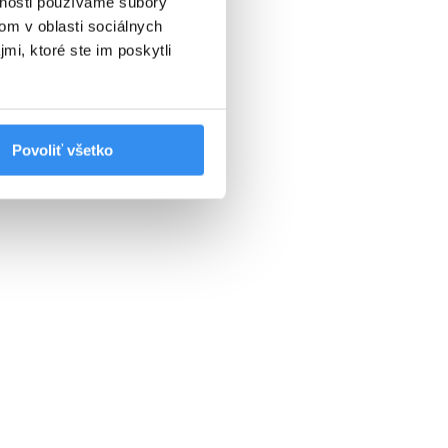
vnosti používame súbory
SKIPASS V CENE
om v oblasti sociálnych
mi, ktoré ste im poskytli
VYBRAŤ
Povoliť všetko