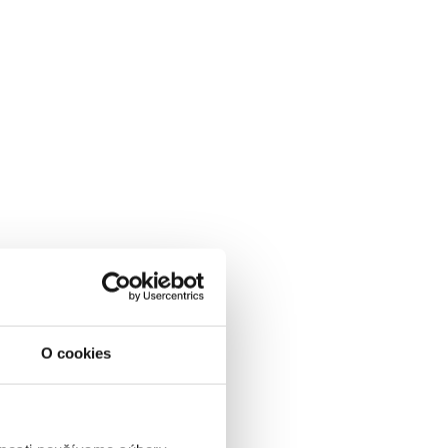
VYBRAŤ
ena od
0 EUR
OLPENZIA, skipass, wellness
& animácie v cene
01.01.2027 - 07.03.2027
O cookies
POLPENZIA
WELLNESS V CENE