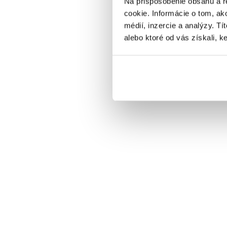
Na prispôsobenie obsahu a r
Silvestrovský program
cookie. Informácie o tom, ak
médií, inzercie a analýzy. Tí
VYBRAŤ
alebo ktoré od vás získali, ke