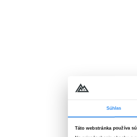
VYBRAŤ
Cena od
186 EUR
osoba/noc
Silvestrovský balíček, PLN
PENZIA EXTRA & celovečern
25.12.2026 - 10.01.2027
PROGRAM
Súhlas
PLNÁ PENZIA EXTRA
Wellness v cene
Táto webstránka používa sú