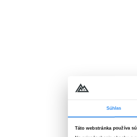
VYBRAŤ
Cena od
186 EUR
osoba/noc
Silvestrovský balíček, PLN
PENZIA EXTRA & celovečern
25.12.2026 - 10.01.2027
PROGRAM
Súhlas
PLNÁ PENZIA EXTRA
Wellness v cene
Táto webstránka používa sú