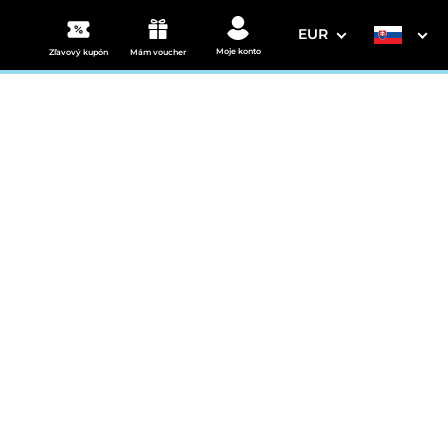
EUR
Moje konto
Zľavový kupón
Mám voucher
3. Vaše údaje
ky pobyt
Dátum odchodu
osím vyberte
mi