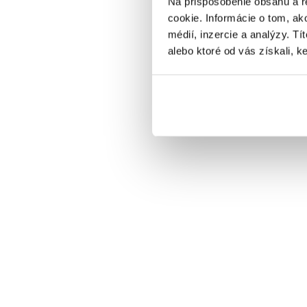
Na prispôsobenie obsahu a r
Silvestrovský program
cookie. Informácie o tom, ak
médií, inzercie a analýzy. Tí
VYBRAŤ
alebo ktoré od vás získali, ke