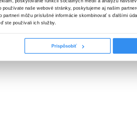
eklám, poskytovanie funkcií sociálnych médií a analýzu návšte
SKIPASS V CENE
o používate naše webové stránky, poskytujeme aj našim partner
to partneri môžu príslušné informácie skombinovať s ďalšími údaj
VYBRAŤ
ď ste používali ich služby.
Cena od
0 EUR
Prispôsobiť
PLNÁ PENZIA EXTRA, skipass,
wellness & animácie v cene
01.01.2027 - 07.03.2027
PLNÁ PENZIA EXTRA
WELLNESS V CENE