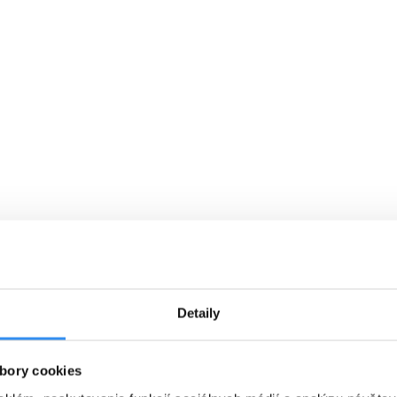
VYBRAŤ
Cena od
0 EUR
C
Á
RAŇAJKY, skipass, wellness &
P
ý
animácie v cene
01.01.2027 - 07.03.2027
Detaily
RAŇAJKY
WELLNESS V CENE
bory cookies