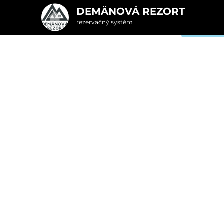
DEMÄNOVÁ REZORT
rezervačný systém
2. Doplnkové služby
n SMART | Ajurvéds
u
rte
Pr
nšpirujte sa akciovými pobyt