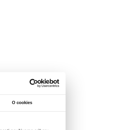
VYBRAŤ
ena od
0 EUR
OLPENZIA, skipass, wellness
& animácie v cene
01.01.2027 - 07.03.2027
O cookies
POLPENZIA
WELLNESS V CENE