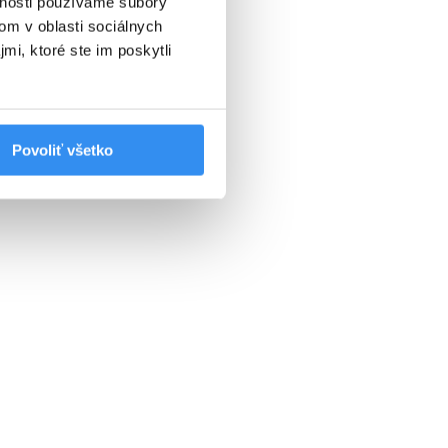
vnosti používame súbory
SKIPASS V CENE
om v oblasti sociálnych
mi, ktoré ste im poskytli
VYBRAŤ
Povoliť všetko