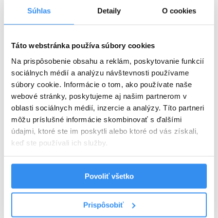
Súhlas
Detaily
O cookies
Plná penzia EXTRA
Táto webstránka používa súbory cookies
Harry Potter program v cene
Na prispôsobenie obsahu a reklám, poskytovanie funkcií
VYBRAŤ
sociálnych médií a analýzu návštevnosti používame
súbory cookie. Informácie o tom, ako používate naše
webové stránky, poskytujeme aj našim partnerom v
oblasti sociálnych médií, inzercie a analýzy. Títo partneri
Cena od
125 EUR
izba/noc
môžu príslušné informácie skombinovať s ďalšími
údajmi, ktoré ste im poskytli alebo ktoré od vás získali,
keď ste používali ich služby.
Povoliť všetko
Harry Potter pobyt: BEZ STRAVY,
wellness, AquaFUN, FunCenter &
Prispôsobiť
24.08.2026 - 03.09.2026
animácie v cene