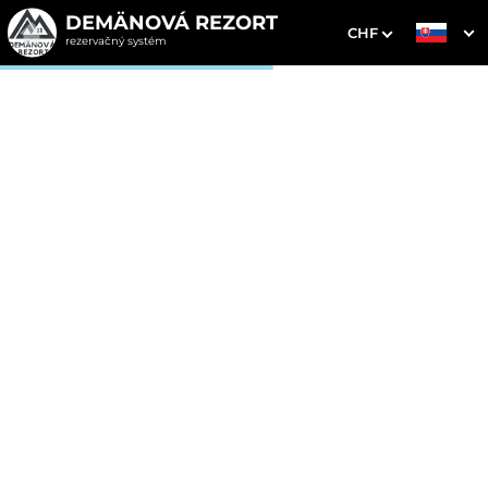
DEMÄNOVÁ REZORT
CHF
rezervačný systém
1. Výber pobytu
2. Doplnkové služby
3. Vaše údaje
Dátum príchodu
Dátum odchodu
Prosím vyberte
Prosím vyberte
Inšpirujte sa akciovými pobytmi
Cena od
230 EUR
izba/noc