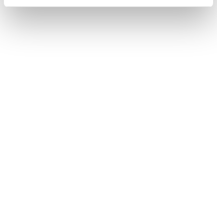
Bez stravy
Harry Potter program v cene
VYBRAŤ
Cena od
155 EUR
izba/noc
Harry Potter pobyt: RAŇAJKY, wellness,
AquaFUN, FunCenter & animácie v cene
24.08.2026 - 03.09.2026