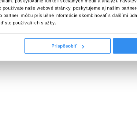
eklám, poskytovanie funkcií sociálnych médií a analýzu návšte
o používate naše webové stránky, poskytujeme aj našim partner
Cena od
0 EUR
to partneri môžu príslušné informácie skombinovať s ďalšími údaj
ď ste používali ich služby.
Prispôsobiť
PLNÁ PENZIA EXTRA, skipass,
wellness & animácie v cene
01.01.2027 - 07.03.2027
PLNÁ PENZIA EXTRA
WELLNESS V CENE
SKIPASS V CENE
VYBRAŤ