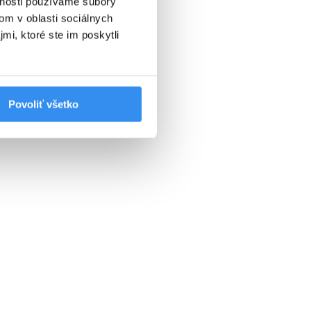
vnosti používame súbory
om v oblasti sociálnych
mi, ktoré ste im poskytli
Povoliť všetko