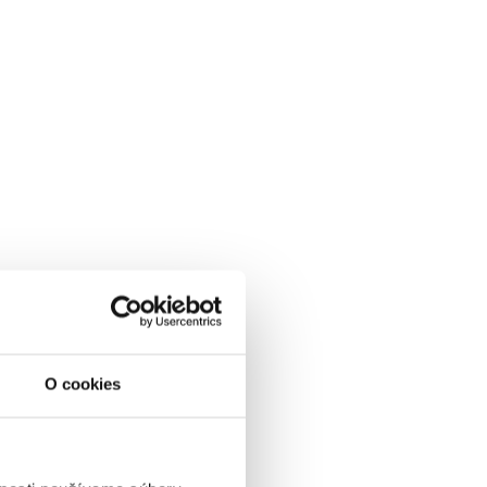
ena od
0 EUR
OLPENZIA, skipass, wellness
& animácie v cene
01.01.2027 - 07.03.2027
POLPENZIA
WELLNESS V CENE
O cookies
SKIPASS V CENE
VYBRAŤ