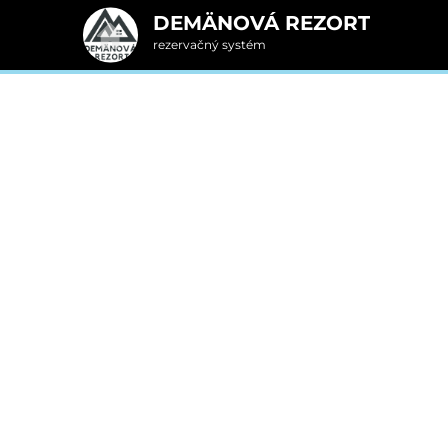
DEMÄNOVÁ REZORT
rezervačný systém
2. Doplnkové služby
u
rte
Pr
nšpirujte sa akciovými pobyt
Cena od
125 EUR
C
izba/noc