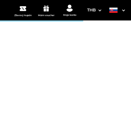
THB
Moje konto
Zľavový kupón
Mám voucher
3. Vaše údaje
Dátum odchodu
osím vyberte
mi
ena od
155 EUR
izba/noc