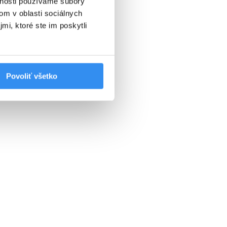
vnosti používame súbory
SKIPASS V CENE
om v oblasti sociálnych
mi, ktoré ste im poskytli
VYBRAŤ
Povoliť všetko