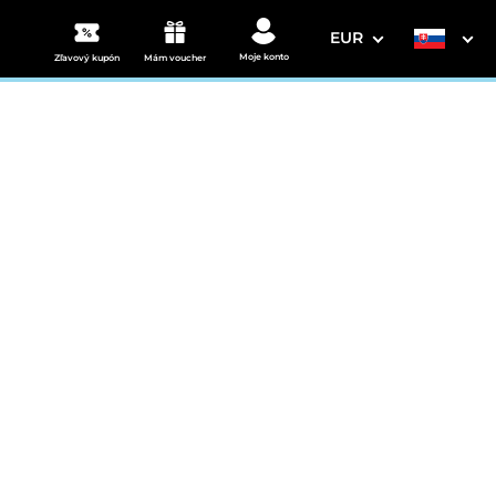
EUR
Moje konto
Zľavový kupón
Mám voucher
3. Vaše údaje
n
Dátum odchodu
osím vyberte
mi