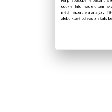
Na prispôsobenie obsahu a r
Silvestrovský program
cookie. Informácie o tom, ak
médií, inzercie a analýzy. Tí
VYBRAŤ
alebo ktoré od vás získali, ke