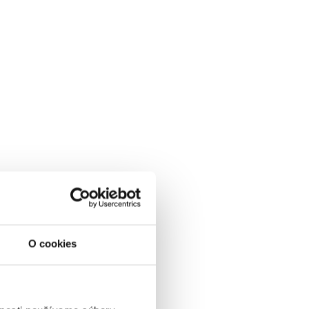
VYBRAŤ
ena od
0 EUR
OLPENZIA, skipass, wellness
& animácie v cene
01.01.2027 - 07.03.2027
O cookies
POLPENZIA
WELLNESS V CENE