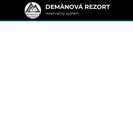
DEMÄNOVÁ REZORT
rezervačný systém
2. Doplnkové služby
Veľkonočný apartmá
u
rte
Pr
nšpirujte sa akciovými pobyt