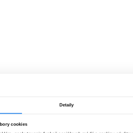
VYBRAŤ
Cena od
0 EUR
C
Á
RAŇAJKY, skipass, wellness &
P
ý
animácie v cene
01.01.2027 - 07.03.2027
Detaily
RAŇAJKY
WELLNESS V CENE
bory cookies