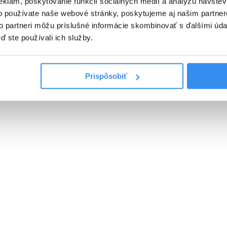
eklám, poskytovanie funkcií sociálnych médií a analýzu návšte
SKIPASS V CENE
o používate naše webové stránky, poskytujeme aj našim partner
to partneri môžu príslušné informácie skombinovať s ďalšími údaj
VYBRAŤ
ď ste používali ich služby.
Cena od
0 EUR
Prispôsobiť
PLNÁ PENZIA EXTRA, skipass,
wellness & animácie v cene
01.01.2027 - 07.03.2027
PLNÁ PENZIA EXTRA
WELLNESS V CENE