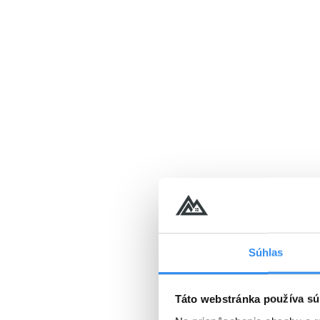
VYBRAŤ
Cena od
186 EUR
osoba/noc
Silvestrovský balíček, PLN
PENZIA EXTRA & celovečern
25.12.2026 - 10.01.2027
PROGRAM
Súhlas
PLNÁ PENZIA EXTRA
Wellness v cene
Táto webstránka používa sú