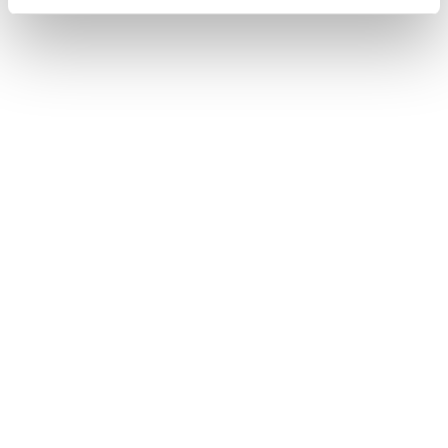
Bez stravy
Harry Potter program v cene
VYBRAŤ
Cena od
155 EUR
izba/noc
Harry Potter pobyt: RAŇAJKY, wellness,
AquaFUN, FunCenter & animácie v cene
24.08.2026 - 03.09.2026