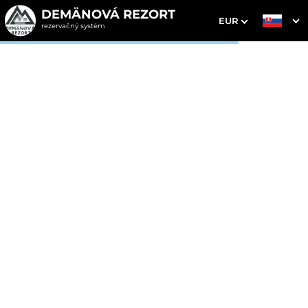
DEMÄNOVÁ REZORT
EUR
rezervačný systém
1. Výber pobytu
2. Doplnkové služby
3. Vaše údaje
Dátum príchodu
Dátum odchodu
Prosím vyberte
Prosím vyberte
Inšpirujte sa akciovými pobytmi
Cena od
230 EUR
izba/noc