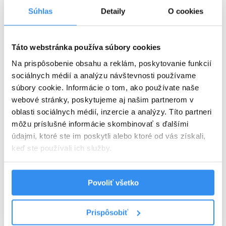
Súhlas
Detaily
O cookies
Plná penzia EXTRA
Táto webstránka používa súbory cookies
Harry Potter program v cene
Na prispôsobenie obsahu a reklám, poskytovanie funkcií
VYBRAŤ
sociálnych médií a analýzu návštevnosti používame
súbory cookie. Informácie o tom, ako používate naše
webové stránky, poskytujeme aj našim partnerom v
oblasti sociálnych médií, inzercie a analýzy. Títo partneri
Cena od
125 EUR
izba/noc
môžu príslušné informácie skombinovať s ďalšími
údajmi, ktoré ste im poskytli alebo ktoré od vás získali,
keď ste používali ich služby.
Povoliť všetko
Harry Potter pobyt: BEZ STRAVY,
wellness, AquaFUN, FunCenter &
Prispôsobiť
24.08.2026 - 03.09.2026
animácie v cene