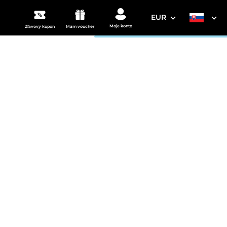
EUR
Moje konto
Zľavový kupón
Mám voucher
3. Vaše údaje
Dátum odchodu
osím vyberte
mi
ena od
155 EUR
izba/noc