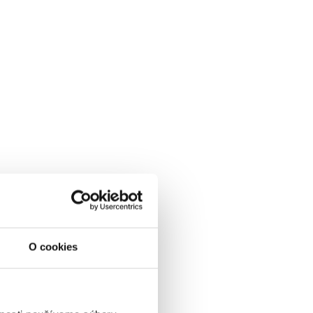
ena od
0 EUR
OLPENZIA, skipass, wellness
& animácie v cene
01.01.2027 - 07.03.2027
POLPENZIA
WELLNESS V CENE
O cookies
SKIPASS V CENE
VYBRAŤ