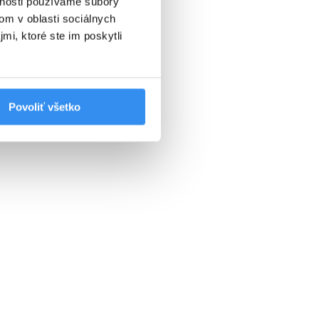
vnosti používame súbory
om v oblasti sociálnych
mi, ktoré ste im poskytli
Povoliť všetko