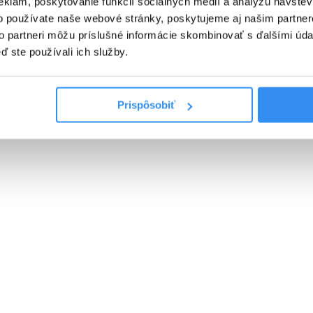
eklám, poskytovanie funkcií sociálnych médií a analýzu návšte
o používate naše webové stránky, poskytujeme aj našim partner
Cena od
0 EUR
to partneri môžu príslušné informácie skombinovať s ďalšími údaj
ď ste používali ich služby.
Prispôsobiť
PLNÁ PENZIA EXTRA, skipass,
wellness & animácie v cene
01.01.2027 - 07.03.2027
PLNÁ PENZIA EXTRA
WELLNESS V CENE
SKIPASS V CENE
VYBRAŤ