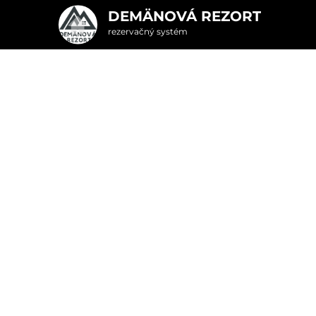
DEMÄNOVÁ REZORT
rezervačný systém
2. Doplnkové služby
u
rte
Pr
nšpirujte sa akciovými pobyt
Cena od
125 EUR
C
izba/noc