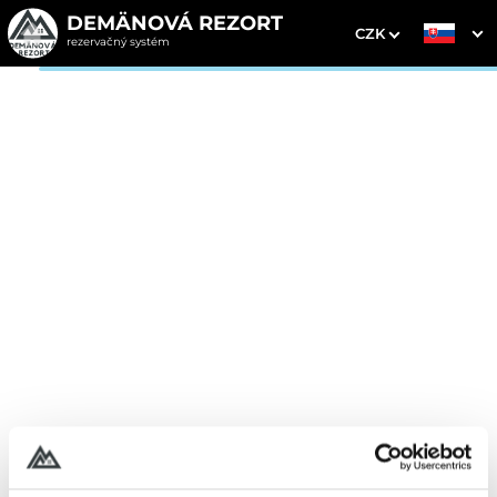
DEMÄNOVÁ REZORT
CZK
rezervačný systém
1. Výber pobytu
2. Doplnkové služby
3. Vaše údaje
Žiadne hodnotenia zatiaľ nie sú k dispozícii
online. Rezervujte si pobyt online a pridajte prvé
verejné hodnotenie po Vašom pobyte.
REZERVOVAŤ POBYT