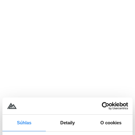
Kupon upominkowy Pinus 30€
Więcej informacji
Dodaj do koszyka
50,00 EUR
Kupon upominkowy Pinus o wartości 50€
Więcej informacji
Súhlas
Detaily
O cookies
Dodaj do koszyka