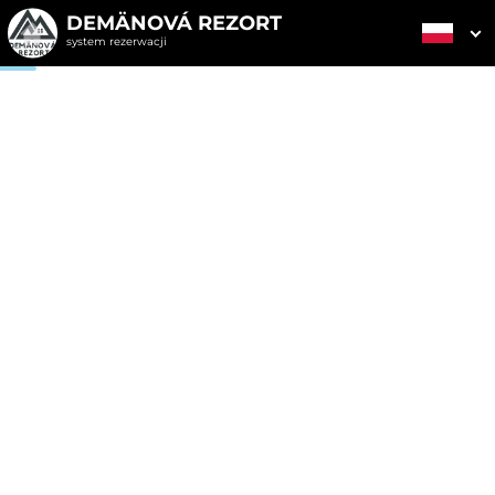
DEMÄNOVÁ REZORT
system rezerwacji
2. WYSŁANIE
1. WYBÓR KUPONU
3. PŁATNOŚĆ
ZAMÓWIENIA
Bony upominkowe
Wybierz jeden z dostępnych kuponów upominkowych
Wszystkie prezenty
Kupony pobytowe
Kupony kredyto
14
4
50,00 EUR