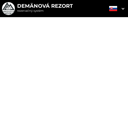
DEMÄNOVÁ REZORT
rezervačný systém
2. ODOSLANIE
1. VÝBER POUKAZU
3. PLATBA
OBJEDNÁVKY
Objednávka poukazu
Vyplňte nevyhnutné údaje pre odoslanie objednávky