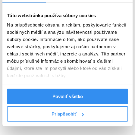
animátorky zabavia každé dieťatko.
Tematické, športové a hudobné
Táto webstránka používa súbory cookies
udalosti
- počas roka to v rezorte
Na prispôsobenie obsahu a reklám, poskytovanie funkcií
jednoducho žije.
Zľavy v obchode
Kriváň
a požičovni
sociálnych médií a analýzu návštevnosti používame
e-bikov & ski výstroje SMILE.
súbory cookie. Informácie o tom, ako používate naše
webové stránky, poskytujeme aj našim partnerom v
oblasti sociálnych médií, inzercie a analýzy. Títo partneri
as zimnej sezóny
Poč
môžu príslušné informácie skombinovať s ďalšími
údajmi, ktoré ste im poskytli alebo ktoré od vás získali,
Lyžovačka v SKI
keď ste používali ich služby.
centrum
Demänová
-
z postele rovno
na svah!
Skipass ZDARMA na náš svah počas
Povoliť všetko
denných otváracích hodín.
Nekonečné bláznenie na
svahu
priamo v areáli rezortu.
Prispôsobiť
Zľava
na snowtubing, večerné
lyžovanie či bežkársku dráhu