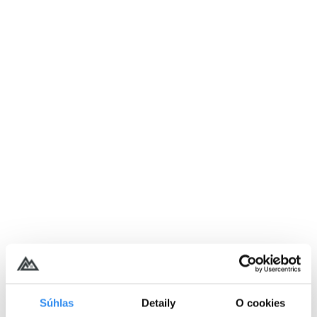
za hotovosť ani rozdeliť na viac pobytov.
Platnosť: 1 rok od zakúpenia.
Neplatí na:
doplnkové služby -
masáže, e-biky, nákup v pekárni...
Ku každému pobytu
získavate:
Parkovanie, lyžiareň /
bicykliareň,
Wi-Fi pripojenie
ZDARMA
Celoročné
centrum
wellness
s
fitness
máte vždy ZDARMA.
FUN Center
- unikátne 3D bludisko,
mini zipline či trampolíny ZDARMA.
Kids Zone
- preliezačky, šmýkačky,
domček, autíčka, hotový raj pre deti
ZDARMA
Animačný program
a veselí
Súhlas
Detaily
O cookies
maskoti
- naše bombastické