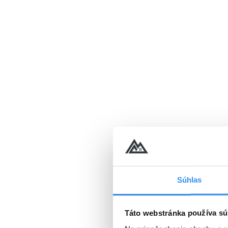
VYBRAŤ
Cena od
186 EUR
osoba/noc
Silvestrovský balíček, PLN
PENZIA EXTRA & celovečern
25.12.2026 - 10.01.2027
PROGRAM
Súhlas
PLNÁ PENZIA EXTRA
Wellness v cene
Táto webstránka používa sú