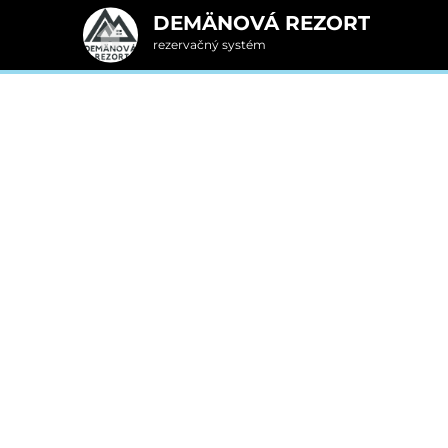
DEMÄNOVÁ REZORT
rezervačný systém
2. Doplnkové služby
, skipass, wellness
u
rte
Pr
nšpirujte sa akciovými pobyt