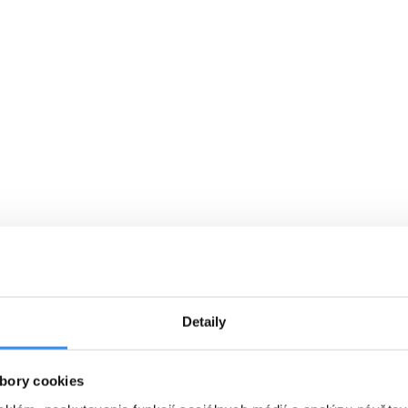
VYBRAŤ
Cena od
0 EUR
C
Á
RAŇAJKY, skipass, wellness &
P
ý
animácie v cene
01.01.2027 - 07.03.2027
Detaily
RAŇAJKY
WELLNESS V CENE
bory cookies