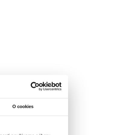
VYBRAŤ
ena od
0 EUR
OLPENZIA, skipass, wellness
& animácie v cene
01.01.2027 - 07.03.2027
O cookies
POLPENZIA
WELLNESS V CENE