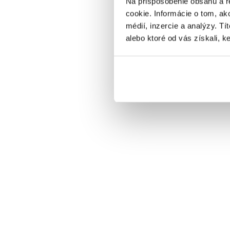
Na prispôsobenie obsahu a r
Silvestrovský program
cookie. Informácie o tom, ak
médií, inzercie a analýzy. Tí
VYBRAŤ
alebo ktoré od vás získali, ke
I
Cena od
230 EUR
izba/noc
Harry Potter pobyt: PLNÁ