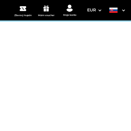
EUR
Moje konto
Zľavový kupón
Mám voucher
3. Vaše údaje
 & animácie v cene
Dátum odchodu
osím vyberte
mi