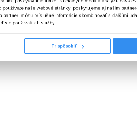
eklám, poskytovanie funkcií sociálnych médií a analýzu návšte
SKIPASS V CENE
o používate naše webové stránky, poskytujeme aj našim partner
to partneri môžu príslušné informácie skombinovať s ďalšími údaj
VYBRAŤ
ď ste používali ich služby.
Prispôsobiť
nšpirujte sa akciovými pobyt
Cena od
125 EUR
C
izba/noc
Harry Potter pobyt: BEZ
H