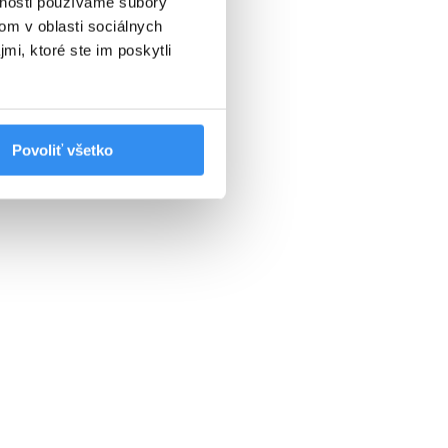
vnosti používame súbory
SKIPASS V CENE
om v oblasti sociálnych
mi, ktoré ste im poskytli
VYBRAŤ
Povoliť všetko
mi
ena od
155 EUR
izba/noc
arry Potter pobyt: RAŇAJKY,