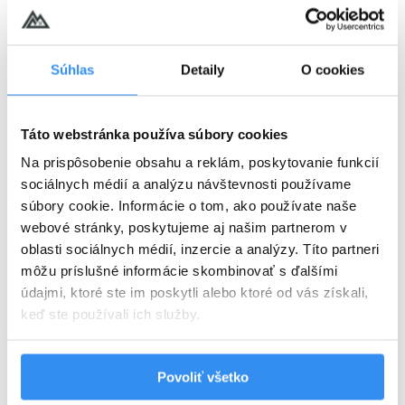
Súhlas
Detaily
O cookies
Harry Potter pobyt: PLNÁ PENZIA,
wellness, AquaFUN, FunCenter &
24.08.2026 - 03.09.2026
animácie v cene
Táto webstránka používa súbory cookies
Na prispôsobenie obsahu a reklám, poskytovanie funkcií
Plná penzia EXTRA
sociálnych médií a analýzu návštevnosti používame
súbory cookie. Informácie o tom, ako používate naše
Harry Potter program v cene
webové stránky, poskytujeme aj našim partnerom v
oblasti sociálnych médií, inzercie a analýzy. Títo partneri
VYBRAŤ
môžu príslušné informácie skombinovať s ďalšími
údajmi, ktoré ste im poskytli alebo ktoré od vás získali,
keď ste používali ich služby.
Cena od
125 EUR
izba/noc
Povoliť všetko