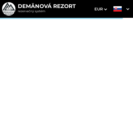
DEMÄNOVÁ REZORT
EUR
rezervačný systém
1. Výber pobytu
2. Doplnkové služby
3. Vaše údaje
RAŇAJKY, skipass,
wellness & animácie v
cene
Dátum príchodu
Dátum odchodu
Prosím vyberte
Prosím vyberte