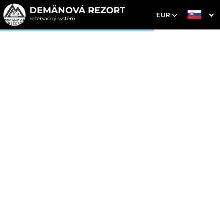
DEMÄNOVÁ REZORT
EUR
rezervačný systém
1. Výber pobytu
2. Doplnkové služby
3. Vaše údaje
Dátum príchodu
Dátum odchodu
Prosím vyberte
Prosím vyberte
Inšpirujte sa akciovými pobytmi
Cena od
230 EUR
izba/noc