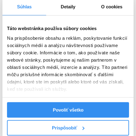
Súhlas
Detaily
O cookies
Plná penzia EXTRA
Táto webstránka používa súbory cookies
Harry Potter program v cene
Na prispôsobenie obsahu a reklám, poskytovanie funkcií
VYBRAŤ
sociálnych médií a analýzu návštevnosti používame
súbory cookie. Informácie o tom, ako používate naše
webové stránky, poskytujeme aj našim partnerom v
oblasti sociálnych médií, inzercie a analýzy. Títo partneri
Cena od
125 EUR
izba/noc
môžu príslušné informácie skombinovať s ďalšími
údajmi, ktoré ste im poskytli alebo ktoré od vás získali,
keď ste používali ich služby.
Povoliť všetko
Harry Potter pobyt: BEZ STRAVY,
wellness, AquaFUN, FunCenter &
Prispôsobiť
24.08.2026 - 03.09.2026
animácie v cene