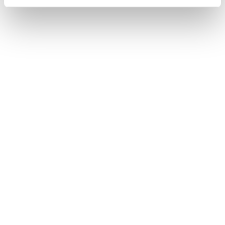
Bez stravy
Harry Potter program v cene
VYBRAŤ
Cena od
155 EUR
izba/noc
Harry Potter pobyt: RAŇAJKY, wellness,
AquaFUN, FunCenter & animácie v cene
24.08.2026 - 03.09.2026