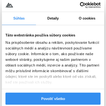
Súhlas
Detaily
O cookies
Harry Potter pobyt: PLNÁ PENZIA,
wellness, AquaFUN, FunCenter &
24.08.2026 - 03.09.2026
animácie v cene
Táto webstránka používa súbory cookies
Na prispôsobenie obsahu a reklám, poskytovanie funkcií
Plná penzia EXTRA
sociálnych médií a analýzu návštevnosti používame
súbory cookie. Informácie o tom, ako používate naše
Harry Potter program v cene
webové stránky, poskytujeme aj našim partnerom v
oblasti sociálnych médií, inzercie a analýzy. Títo partneri
VYBRAŤ
môžu príslušné informácie skombinovať s ďalšími
údajmi, ktoré ste im poskytli alebo ktoré od vás získali,
keď ste používali ich služby.
Cena od
125 EUR
izba/noc
Povoliť všetko