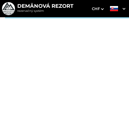
DEMÄNOVÁ REZORT
CHF
rezervačný systém
1. Výber pobytu
2. Doplnkové služby
3. Vaše údaje
Vianočný balíček, bohatá
POLPENZIA & Štedrá
večera
Dátum príchodu
Dátum odchodu
Prosím vyberte
Prosím vyberte