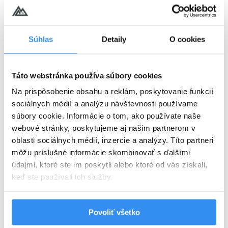
Súhlas
Detaily
O cookies
Harry Potter pobyt: PLNÁ PENZIA,
wellness, AquaFUN, FunCenter &
24.08.2026 - 03.09.2026
animácie v cene
Táto webstránka používa súbory cookies
Na prispôsobenie obsahu a reklám, poskytovanie funkcií
Plná penzia EXTRA
sociálnych médií a analýzu návštevnosti používame
súbory cookie. Informácie o tom, ako používate naše
Harry Potter program v cene
webové stránky, poskytujeme aj našim partnerom v
oblasti sociálnych médií, inzercie a analýzy. Títo partneri
VYBRAŤ
môžu príslušné informácie skombinovať s ďalšími
údajmi, ktoré ste im poskytli alebo ktoré od vás získali,
keď ste používali ich služby.
Cena od
125 EUR
izba/noc
Povoliť všetko