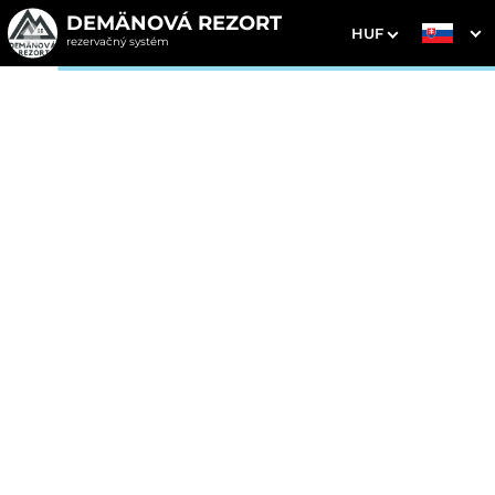
DEMÄNOVÁ REZORT
HUF
rezervačný systém
1. Výber pobytu
2. Doplnkové služby
3. Vaše údaje
Vianočný balíček, bohatá
POLPENZIA & Štedrá
večera
Dátum príchodu
Dátum odchodu
Prosím vyberte
Prosím vyberte