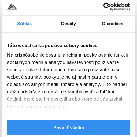
Súhlas
Detaily
O cookies
Harry Potter pobyt: PLNÁ PENZIA,
wellness, AquaFUN, FunCenter &
24.08.2026 - 03.09.2026
animácie v cene
Táto webstránka používa súbory cookies
Na prispôsobenie obsahu a reklám, poskytovanie funkcií
Plná penzia EXTRA
sociálnych médií a analýzu návštevnosti používame
súbory cookie. Informácie o tom, ako používate naše
Harry Potter program v cene
webové stránky, poskytujeme aj našim partnerom v
oblasti sociálnych médií, inzercie a analýzy. Títo partneri
VYBRAŤ
môžu príslušné informácie skombinovať s ďalšími
údajmi, ktoré ste im poskytli alebo ktoré od vás získali,
keď ste používali ich služby.
Cena od
125 EUR
izba/noc
Povoliť všetko