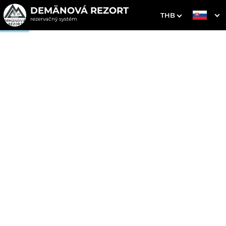
DEMÄNOVÁ REZORT
THB
rezervačný systém
1. Výber pobytu
2. Doplnkové služby
3. Vaše údaje
Vianočný balíček, bohatá
POLPENZIA & Štedrá
večera
Dátum príchodu
Dátum odchodu
Prosím vyberte
Prosím vyberte